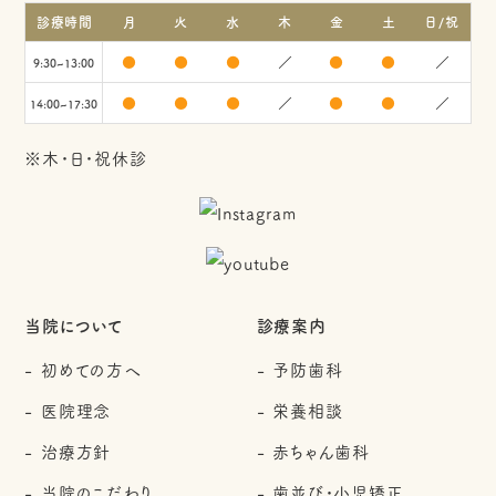
診療時間
月
火
水
木
金
土
日/祝
●
●
●
／
●
●
／
9:30~13:00
●
●
●
／
●
●
／
14:00~17:30
※木・日・祝休診
当院について
診療案内
初めての方へ
予防歯科
医院理念
栄養相談
治療方針
赤ちゃん歯科
当院のこだわり
歯並び・小児矯正