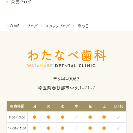
栄養ブログ
HOME
ブログ
スタッフブログ
母の日
〒344-0067
埼玉県春日部市中央1-21-2
診療時間
月
火
水
木
金
土
日/祝
●
●
●
／
●
●
／
9:30~13:00
●
●
●
／
●
●
／
14:00~17:30