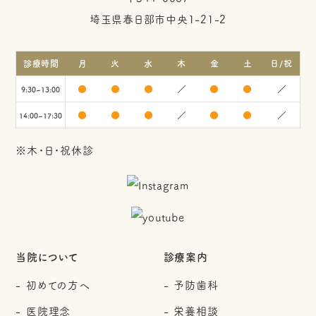
埼玉県春日部市中央1-21-2
診療時間
月
火
水
木
金
土
日/祝
●
●
●
／
●
●
／
9:30~13:00
●
●
●
／
●
●
／
14:00~17:30
※木・日・祝休診
当院について
診療案内
初めての方へ
予防歯科
医院理念
栄養相談