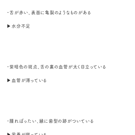
・舌が赤い、表面に亀裂のようなものがある
▶︎水分不足
・紫暗色の斑点、舌の裏の血管が太く目立っている
▶︎血管が滞っている
・腫れぼったい、縁に歯型の跡がついている
▶︎栄養が偏っている