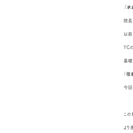
「本
院長
以前
TC
基礎
「
信
今回
この
より