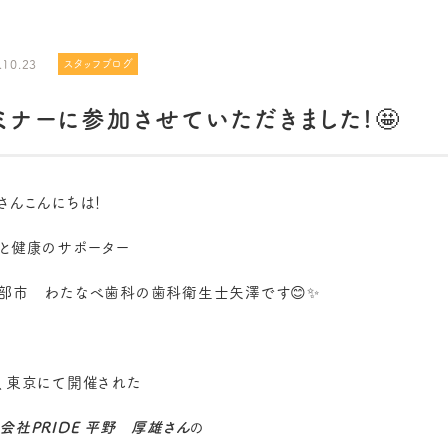
.10.23
スタッフブログ
ミナーに参加させていただきました!🤩
さんこんにちは！
と健康のサポーター
部市 わたなべ歯科の歯科衛生士矢澤です😊✨
、東京にて開催された
会社PRIDE 平野 厚雄さん
の