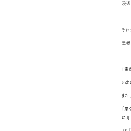
浸透
それ
患者
「歯
と改
また
「悪
に育
より