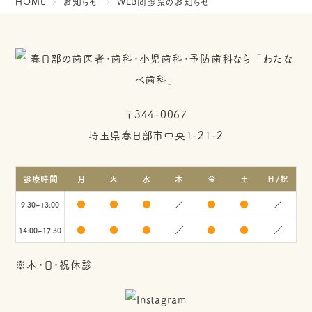
HOME
お知らせ
WEB問診票のお知らせ
〒344-0067
埼玉県春日部市中央1-21-2
診療時間
月
火
水
木
金
土
日/祝
●
●
●
／
●
●
／
9:30~13:00
●
●
●
／
●
●
／
14:00~17:30
※木・日・祝休診