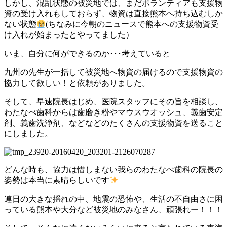
しかし、混乱状態の被災地では、まだボランティアも支援物
資の受け入れもしておらず、物資は直接熊本へ持ち込むしか
ない状態
(ちなみに今朝のニュースで熊本への支援物資受
け入れが始まったとやってました）
いま、自分に何ができるのか･･･考えていると
九州の先生が一括して被災地へ物資の届けるので支援物資の
協力して欲しい！と依頼がありました。
そして、早速院長はじめ、医院スタッフにその旨を相談し、
わたなべ歯科からは歯磨き粉やマウスウオッシュ、義歯安定
剤、義歯洗浄剤、などなどのたくさんの支援物資を送ること
にしました。
どんな時も、協力は惜しまない我らのわたなべ歯科の院長の
姿勢は本当に素晴らしいです
連日の大きな揺れの中、地震の恐怖や、生活の不自由さに困
っている熊本や大分など被災地のみなさん、頑張れー！！！