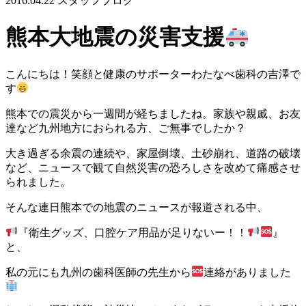
2016.04.22
スタッフブログ
熊本大地震の災害支援
こんにちは！笑顔と健康のサポーターわたなべ歯科の吉澤で
す
熊本での震災から一週間が経ちましたね。家族や親戚、お友
達など九州地方におられる方、ご無事でしたか？
大き過ぎる余震の連続や、家屋倒壊、土砂崩れ、道路の破壊
など、ニュースで観て自然災害の恐ろしさを改めて痛感させ
られました。
そんな連日熊本での地震のニュースが報道される中、
『衛生グッズ、口腔ケア用品が足りないー！！
』
と、
私の元にも九州の歯科医師の先生から
連絡がありました