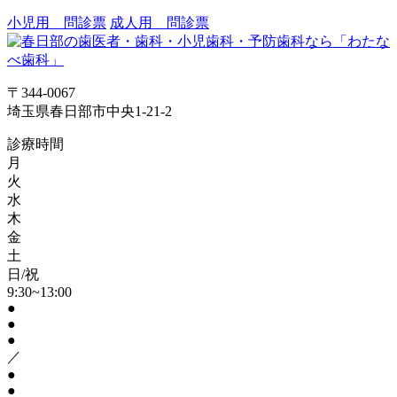
小児用 問診票
成人用 問診票
〒344-0067
埼玉県春日部市中央1-21-2
診療時間
月
火
水
木
金
土
日/祝
9:30~13:00
●
●
●
／
●
●