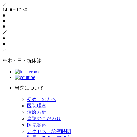
／
14:00~17:30
●
●
●
／
●
●
／
※木・日・祝休診
当院について
初めての方へ
医院理念
治療方針
当院のこだわり
医院案内
アクセス・診療時間