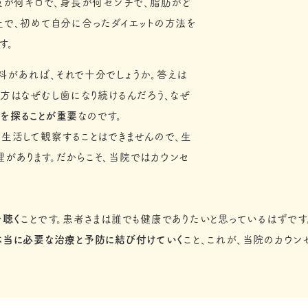
体重が何キロで、身長が何センチで、脂肪がど
上で、初めて自分に合ったダイエットの方法を
す。
料があれば、それで十分でしょうか。答えは
の方はなぜむし歯になり続けるんだろう、なぜ
を探ることが重要
なのです。
に生活して観察することはできませんので、生
があります。だからこそ、当院ではカウンセ
を聴く
ことです。患者さまは誰でも健康でありたいと思っているはずです
本当に必要な治療と予防に結び付けていく
こと、これが、当院のカウン