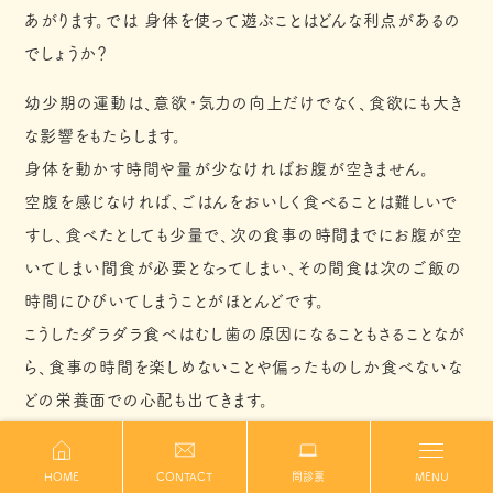
あがります。では 身体を使って遊ぶことはどんな利点があるの
でしょうか？
幼少期の運動は、意欲・気力の向上だけでなく、食欲にも大き
な影響をもたらします。
身体を動かす時間や量が少なければお腹が空きません。
空腹を感じなければ、ごはんをおいしく食べることは難しいで
すし、食べたとしても少量で、次の食事の時間までにお腹が空
いてしまい間食が必要となってしまい、その間食は次のご飯の
時間にひびいてしまうことがほとんどです。
こうしたダラダラ食べはむし歯の原因になることもさることなが
ら、食事の時間を楽しめないことや偏ったものしか食べないな
どの栄養面での心配も出てきます。
”食”という字は、”人”を”良”くすると書きます。
HOME
CONTACT
問診票
MENU
ただカロリーや栄養を摂取するのではなく、食事そのものを