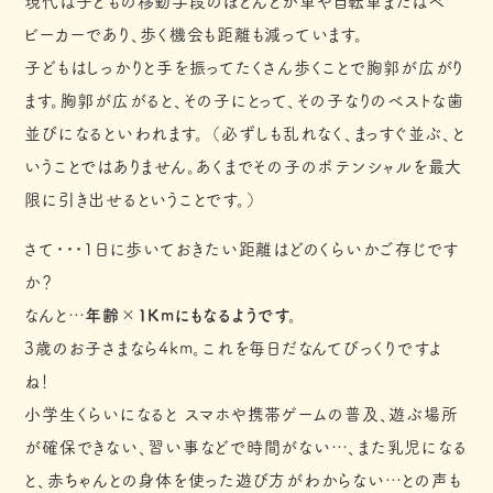
現代は子どもの移動手段のほとんどが車や自転車またはベ
ビーカーであり、歩く機会も距離も減っています。
子どもはしっかりと手を振ってたくさん歩くことで胸郭が広がり
ます。胸郭が広がると、その子にとって、その子なりのベストな歯
並びになるといわれます。 （必ずしも乱れなく、まっすぐ並ぶ、と
いうことではありません。あくまでその子のポテンシャルを最大
限に引き出せるということです。）
さて・・・1日に歩いておきたい距離はどのくらいかご存じです
か？
なんと…
年齢×1Kmにもなるようです。
3歳のお子さまなら4km。これを毎日だなんてびっくりですよ
ね！
小学生くらいになると スマホや携帯ゲームの普及、遊ぶ場所
が確保できない、習い事などで時間がない…、また乳児になる
と、赤ちゃんとの身体を使った遊び方がわからない…との声も