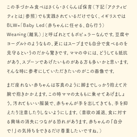
この手づかみ食べはさくら・さくらんぼ保育（下記「アクティビ
ティとは」参照）でも実践されているだけでなく、イギリスでは
BLW=「Baby Led（赤ちゃんに任せる、自ら行う）
Weaning（離乳）」と呼ばれとてもポピュラーなんです。豆腐や
ヨーグルトのようなもの、更にはスープまでも自分で食べるのを
見守るというのだから驚きです。ママの中には、どうしても抵抗
があり、スプーンであげたいものがある方も多いかと思います。
そんな時に参考にしていただきたいのがこの画像です。
まだ座れない赤ちゃんは写真のように脚までしっかり抱えて片
腕で抱きかかえます。この時ママの太ももに乗せてあげましょ
う。汚れてもいい服装で、赤ちゃんが手を出してきても、手を抑
えたり注意したりしないようにします。（意欲の減退、食に対す
る興味の消失につながる恐れがあります。赤ちゃんの『自分
で！』の気持ちをできるだけ尊重したいですね。）