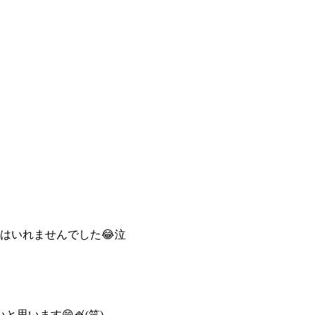
にはいれませんでした
😂
泣
思います😁🍧(笑)