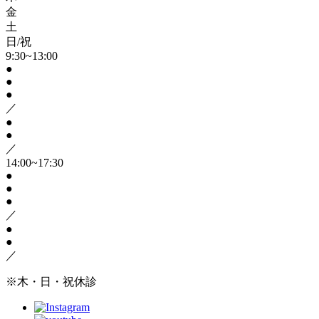
金
土
日/祝
9:30~13:00
●
●
●
／
●
●
／
14:00~17:30
●
●
●
／
●
●
／
※木・日・祝休診