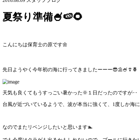
2016.08.09
スタッフブログ
夏祭り準備🍧🍉🌻
こんにちは保育士の原です🌼
先日ようやく今年初の海に行ってきましたーーー😎⛱🍧👙🍍
天気も良くてもうすっごい暑かった🌞１日だったのですが‥
台風が近づいているようで、波が本当に強くて、1度しか海
なのでまたリベンジしたいと思います🏊
でも今度はクラゲも出るかもしれないので、プールに行きたいと