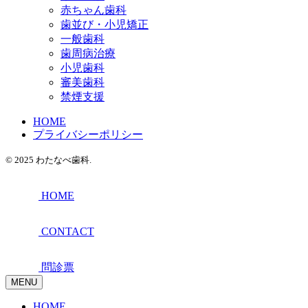
赤ちゃん歯科
歯並び・小児矯正
一般歯科
歯周病治療
小児歯科
審美歯科
禁煙支援
HOME
プライバシーポリシー
© 2025 わたなべ歯科.
HOME
CONTACT
問診票
MENU
HOME