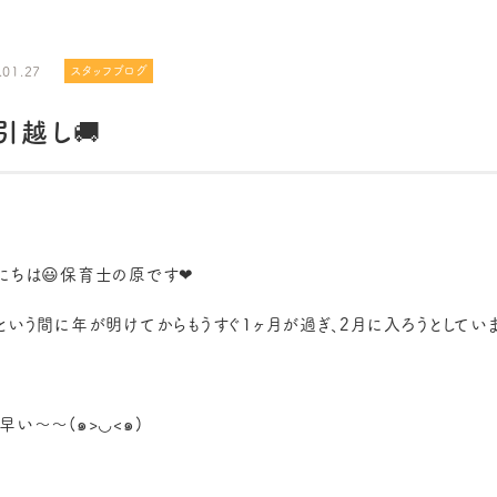
.01.27
スタッフブログ
引越し🚚
にちは😃保育士の原です❤
という間に年が明けてからもうすぐ1ヶ月が過ぎ、2月に入ろうとしてい
早い〜〜(๑>◡<๑)