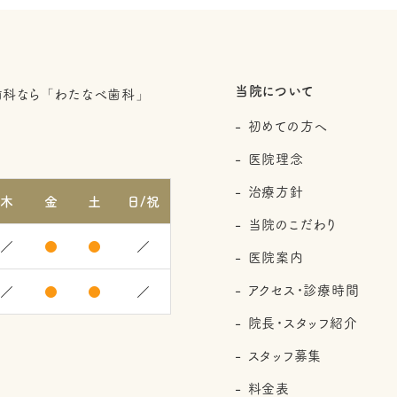
当院について
初めての方へ
2
医院理念
治療方針
木
金
土
日/祝
当院のこだわり
／
●
●
／
医院案内
アクセス・診療時間
／
●
●
／
院長・スタッフ紹介
スタッフ募集
料金表