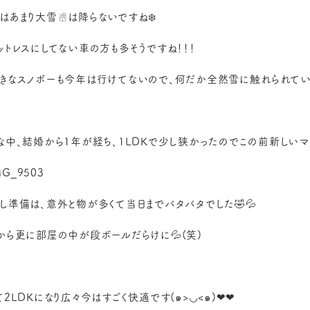
はあまり大雪☃️は降らないですね❄️
ットレスにしてない車の方も多そうですね！！！
きなスノボーも今年は行けてないので、何だか全然雪に触れられてい
な中、結婚から1年が経ち、1LDKで少し狭かったのでこの前新しいマ
し準備は、意外と物が多くて当日までバタバタでした🤣💦
から更に部屋の中が段ボールだらけに💦(笑)
て2LDKになり広々今はすごく快適です(๑>◡<๑)❤❤