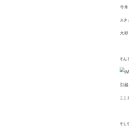
今年
スタ
大好
そん
引越
ここ
そし