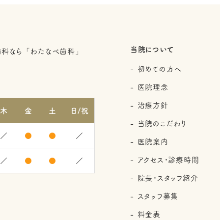
当院について
初めての方へ
2
医院理念
治療方針
木
金
土
日/祝
当院のこだわり
／
●
●
／
医院案内
アクセス・診療時間
／
●
●
／
院長・スタッフ紹介
スタッフ募集
料金表