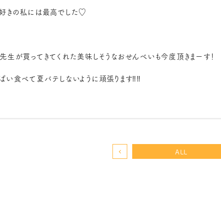
好きの私には最高でした♡
先生が買ってきてくれた美味しそうなおせんべいも今度頂きまーす！
ぱい食べて夏バテしないように頑張ります‼︎‼︎
ALL