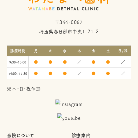
〒344-0067
埼玉県春日部市中央1-21-2
診療時間
月
火
水
木
金
土
日/祝
●
●
●
／
●
●
／
9:30~13:00
●
●
●
／
●
●
／
14:00~17:30
※木・日・祝休診
当院について
診療案内