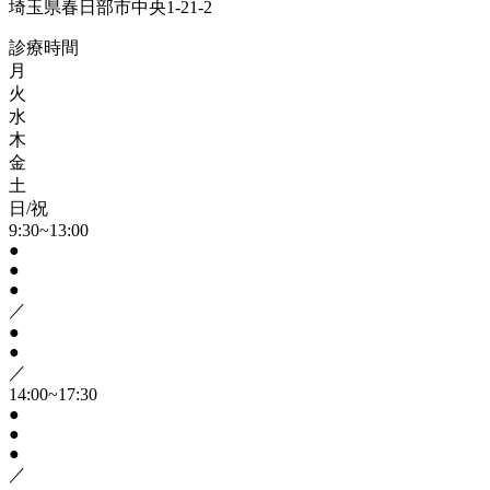
埼玉県春日部市中央1-21-2
診療時間
月
火
水
木
金
土
日/祝
9:30~13:00
●
●
●
／
●
●
／
14:00~17:30
●
●
●
／