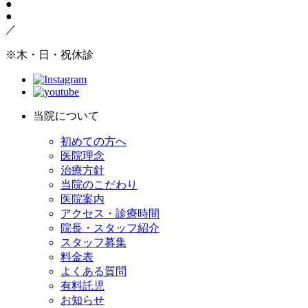
●
●
／
※木・日・祝休診
当院について
初めての方へ
医院理念
治療方針
当院のこだわり
医院案内
アクセス・診療時間
院長・スタッフ紹介
スタッフ募集
料金表
よくある質問
有料託児
お知らせ