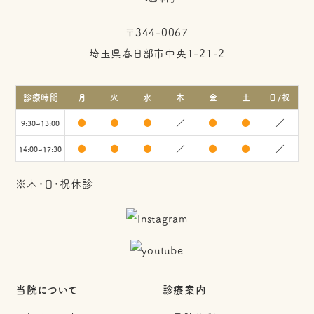
〒344-0067
埼玉県春日部市中央1-21-2
診療時間
月
火
水
木
金
土
日/祝
●
●
●
／
●
●
／
9:30~13:00
●
●
●
／
●
●
／
14:00~17:30
※木・日・祝休診
当院について
診療案内