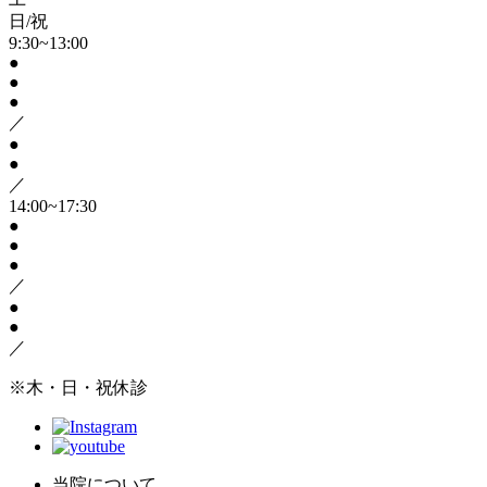
日/祝
9:30~13:00
●
●
●
／
●
●
／
14:00~17:30
●
●
●
／
●
●
／
※木・日・祝休診
当院について