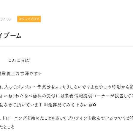
.07.03
スタッフブログ
イブーム
こんにちは！
栄養士の古澤です✨
に入ってジメジメ…☂️気分もスッキリしないですよね💦この時期から
さいね！わたなべ歯科の受付には栄養情報提供コーナーが設置して
話させて頂いています🙋‍♀️是非見てみて下さいね✿
、トレーニングを始めたこともあってプロテインを飲んでいるのですが
たところ