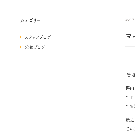
2019
カテゴリー
マ
スタッフブログ
栄養ブログ
管理
梅雨
て下
てお
最近
てい