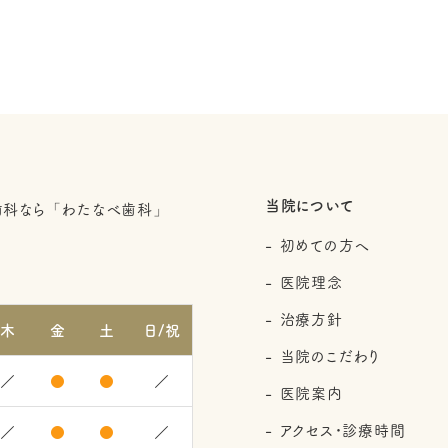
当院について
初めての方へ
2
医院理念
治療方針
木
金
土
日/祝
当院のこだわり
／
●
●
／
医院案内
アクセス・診療時間
／
●
●
／