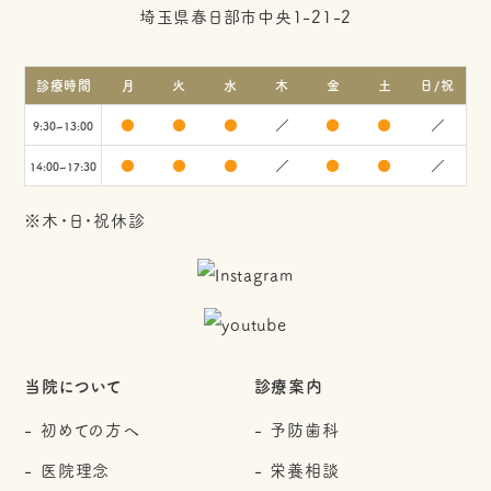
埼玉県春日部市中央1-21-2
診療時間
月
火
水
木
金
土
日/祝
●
●
●
／
●
●
／
9:30~13:00
●
●
●
／
●
●
／
14:00~17:30
※木・日・祝休診
当院について
診療案内
初めての方へ
予防歯科
医院理念
栄養相談