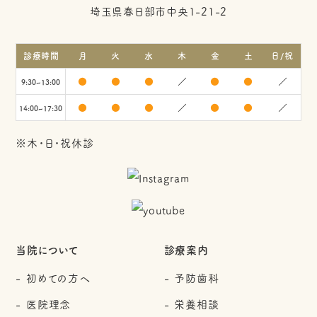
埼玉県春日部市中央1-21-2
診療時間
月
火
水
木
金
土
日/祝
●
●
●
／
●
●
／
9:30~13:00
●
●
●
／
●
●
／
14:00~17:30
※木・日・祝休診
当院について
診療案内
初めての方へ
予防歯科
医院理念
栄養相談