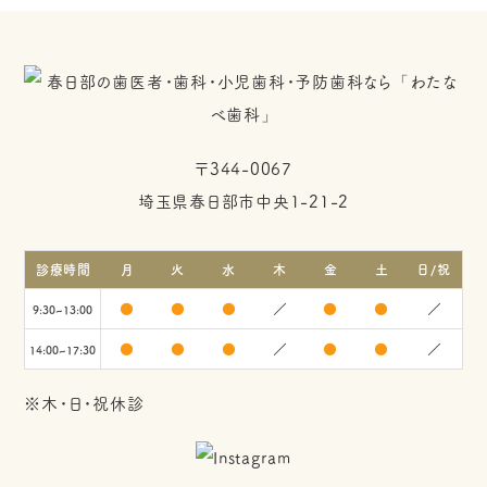
〒344-0067
埼玉県春日部市中央1-21-2
診療時間
月
火
水
木
金
土
日/祝
●
●
●
／
●
●
／
9:30~13:00
●
●
●
／
●
●
／
14:00~17:30
※木・日・祝休診