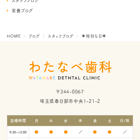
スタッフブログ
栄養ブログ
HOME
ブログ
スタッフブログ
🌟特別な日🌟
〒344-0067
埼玉県春日部市中央1-21-2
診療時間
月
火
水
木
金
土
日/祝
●
●
●
／
●
●
／
9:30~13:00