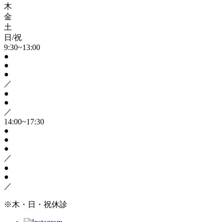
木
金
土
日/祝
9:30~13:00
●
●
●
／
●
●
／
14:00~17:30
●
●
●
／
●
●
／
※木・日・祝休診