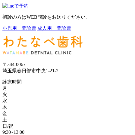
初診の方はWEB問診をお送りください。
小児用 問診票
成人用 問診票
〒344-0067
埼玉県春日部市中央1-21-2
診療時間
月
火
水
木
金
土
日/祝
9:30~13:00