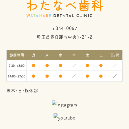
〒344-0067
埼玉県春日部市中央1-21-2
診療時間
月
火
水
木
金
土
日/祝
●
●
●
／
●
●
／
9:30~13:00
●
●
●
／
●
●
／
14:00~17:30
※木・日・祝休診