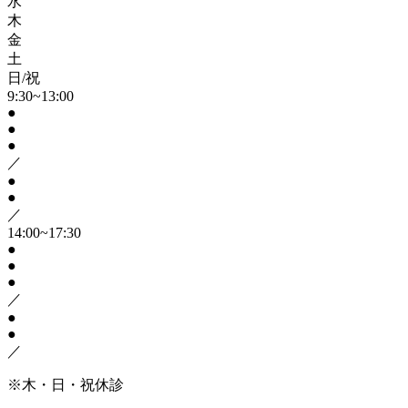
水
木
金
土
日/祝
9:30~13:00
●
●
●
／
●
●
／
14:00~17:30
●
●
●
／
●
●
／
※木・日・祝休診