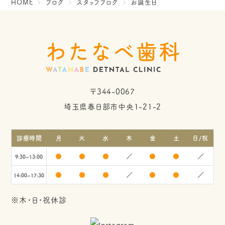
HOME
ブログ
スタッフブログ
お誕生日
〒344-0067
埼玉県春日部市中央1-21-2
診療時間
月
火
水
木
金
土
日/祝
●
●
●
／
●
●
／
9:30~13:00
●
●
●
／
●
●
／
14:00~17:30
※木・日・祝休診