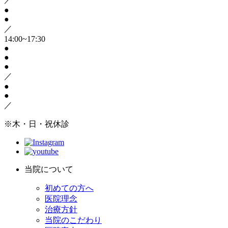
●
●
／
14:00~17:30
●
●
●
／
●
●
／
※木・日・祝休診
当院について
初めての方へ
医院理念
治療方針
当院のこだわり