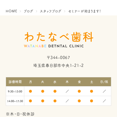
HOME
ブログ
スタッフブログ
セミナーが始まります！
〒344-0067
埼玉県春日部市中央1-21-2
診療時間
月
火
水
木
金
土
日/祝
●
●
●
／
●
●
／
9:30~13:00
●
●
●
／
●
●
／
14:00~17:30
※木・日・祝休診