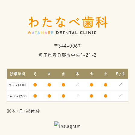
〒344-0067
埼玉県春日部市中央1-21-2
診療時間
月
火
水
木
金
土
日/祝
●
●
●
／
●
●
／
9:30~13:00
●
●
●
／
●
●
／
14:00~17:30
※木・日・祝休診