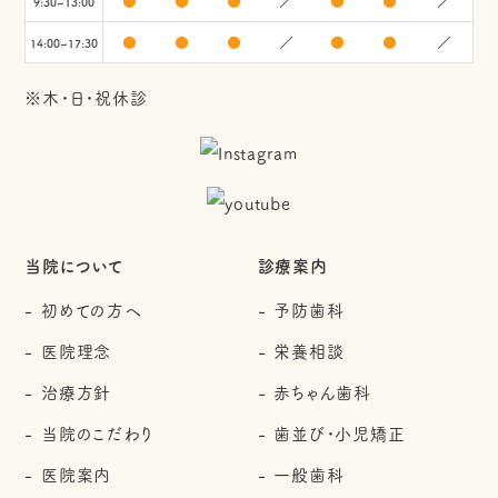
●
●
●
／
●
●
／
9:30~13:00
●
●
●
／
●
●
／
14:00~17:30
※木・日・祝休診
当院について
診療案内
初めての方へ
予防歯科
医院理念
栄養相談
治療方針
赤ちゃん歯科
当院のこだわり
歯並び・小児矯正
医院案内
一般歯科