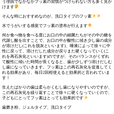
う理由でなかなかフッ素の習慣がつけられない方も多く見か
けます
そんな時におすすめなのが、洗口タイプのフッ素
水でうがいする感覚でフッ素の塗布が行えます
何か食べ物を食べる度にお口の中の細菌たちがその中の糖を
代謝し酸を出すことで、お口の中が酸性に傾き少し歯の成分
が溶けだし(これを脱灰といいます)、唾液によって徐々に中
性に戻って、溶けだした成分が戻りまた硬くなっていく(こ
れを再石灰化といいます)のですが、そのバランスがくずれ
て酸性に傾いた時間が長くなると、歯が少しずつ溶けだしむ
し歯になっていきます。フッ素はこの再石灰化を促進してく
れる効果があり、毎日2回程使えると効果的と言われていま
す！
生えたばかりの歯は柔らかくむし歯になりやすいのですが、
この再石灰化を繰り返すことで徐々に硬くなっていくので、
子どもにとってフッ素はとっても効果的です
歯磨き粉、ジェルタイプ、洗口タイプ