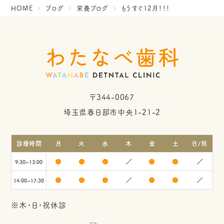
HOME
ブログ
栄養ブログ
もうすぐ12月！！！
〒344-0067
埼玉県春日部市中央1-21-2
診療時間
月
火
水
木
金
土
日/祝
●
●
●
／
●
●
／
9:30~13:00
●
●
●
／
●
●
／
14:00~17:30
※木・日・祝休診