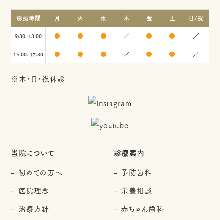
診療時間
月
火
水
木
金
土
日/祝
●
●
●
／
●
●
／
9:30~13:00
●
●
●
／
●
●
／
14:00~17:30
※木・日・祝休診
当院について
診療案内
初めての方へ
予防歯科
医院理念
栄養相談
治療方針
赤ちゃん歯科