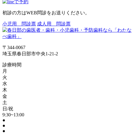
初診の方はWEB問診をお送りください。
小児用 問診票
成人用 問診票
〒344-0067
埼玉県春日部市中央1-21-2
診療時間
月
火
水
木
金
土
日/祝
9:30~13:00
●
●
●