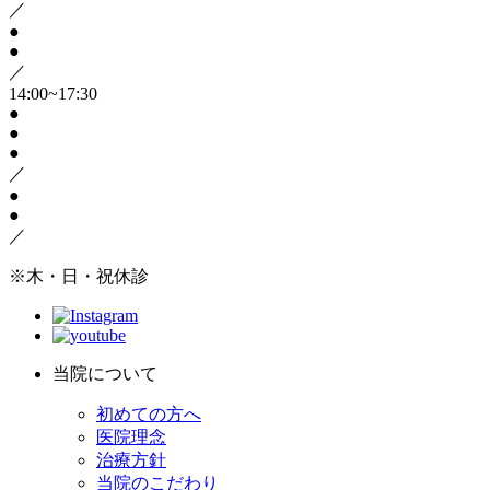
／
●
●
／
14:00~17:30
●
●
●
／
●
●
／
※木・日・祝休診
当院について
初めての方へ
医院理念
治療方針
当院のこだわり