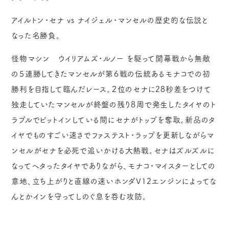
アイルトン・セナ vs ナイジェル・マンセルの歴史的な伝説と
なった名勝負。
怪物マシン ウイリアムズ・ルノー を駆って開幕戦から無敵
の５連勝してきたマンセルが第６戦の伝統あるモナコでの初
勝利を目指して臨んだレース。２位のセナに28秒差をつけて
独走していたマンセルが終盤の残り８周で発生したタイヤのト
ラブルでピットインしている間にセナがトップを奪取。新品のタ
イヤでものすごい速さでファステスト・ラップを更新しながらマ
ンセルがセナを必死で追いかける大熱戦。セナはズルズルに
なってヘタったタイヤでありながら、モナコ・マイスターとしての
意地、立ち上がりと直線の速いホンダV12エンジンによってな
んとかインを守ってしのぐ息を呑む攻防。