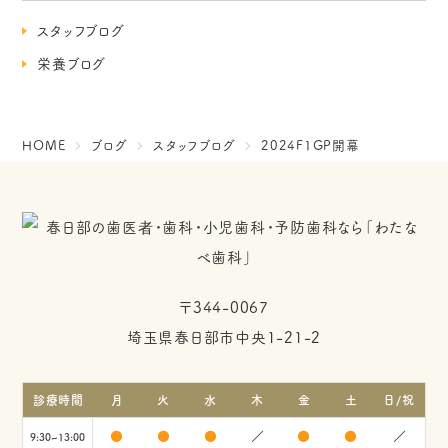
スタッフブログ
栄養ブログ
HOME
ブログ
スタッフブログ
2024F1GP開幕
〒344-0067
埼玉県春日部市中央1-21-2
診療時間
月
火
水
木
金
土
日/祝
●
●
●
／
●
●
／
9:30~13:00