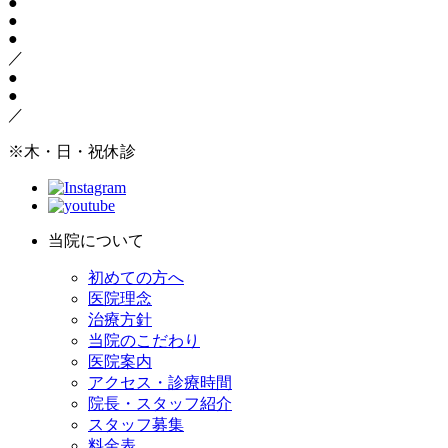
●
●
●
／
●
●
／
※木・日・祝休診
当院について
初めての方へ
医院理念
治療方針
当院のこだわり
医院案内
アクセス・診療時間
院長・スタッフ紹介
スタッフ募集
料金表