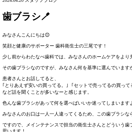
2024.04.20
スタッフブログ
歯ブラシ🪥
みなさんこんにちは😊
笑顔と健康のサポーター 歯科衛生士の三尾です！
少し前からわたなべ歯科では、みなさんのホームケアをより
その歯ブラシなのですが、みなさん何を基準に選んでいます
患者さんとお話してると、
｢とりあえず安いの買ってる。｣ ｢セットで売ってるの買って
など話を聞くことが多いなーと感じます。
色んな歯ブラシがあって何を選べばいいか迷ってしまいますよ
みなさんのお口は一人一人違ってくるため、この歯ブラシな
ですので、メインテナンスで担当の衛生士さんとどういう歯
思います！