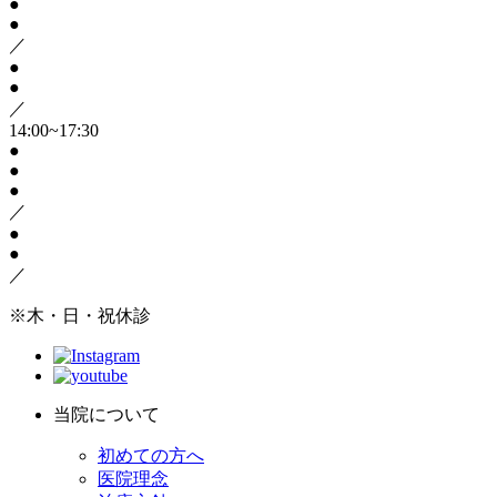
●
●
／
●
●
／
14:00~17:30
●
●
●
／
●
●
／
※木・日・祝休診
当院について
初めての方へ
医院理念