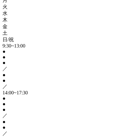
月
火
水
木
金
土
日/祝
9:30~13:00
●
●
●
／
●
●
／
14:00~17:30
●
●
●
／
●
●
／