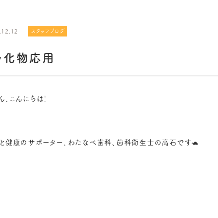
.12.12
スタッフブログ
ッ化物応用
ん、こんにちは！
と健康のサポーター、わたなべ歯科、歯科衛生士の高石です🐢