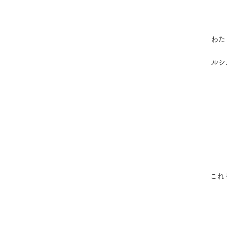
わた
ルシ
これ