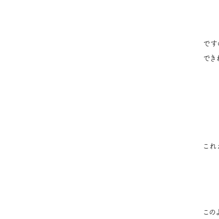
です
でき
これ
この