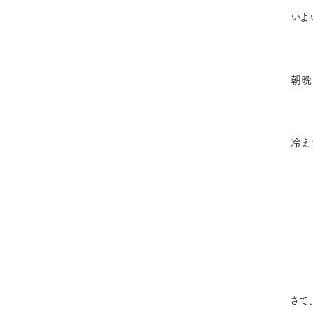
いよ
朝晩
冷え
さて