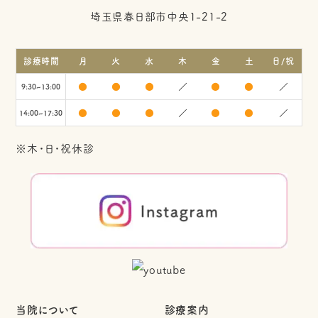
埼玉県春日部市中央1-21-2
診療時間
月
火
水
木
金
土
日/祝
●
●
●
／
●
●
／
9:30~13:00
●
●
●
／
●
●
／
14:00~17:30
※木・日・祝休診
当院について
診療案内