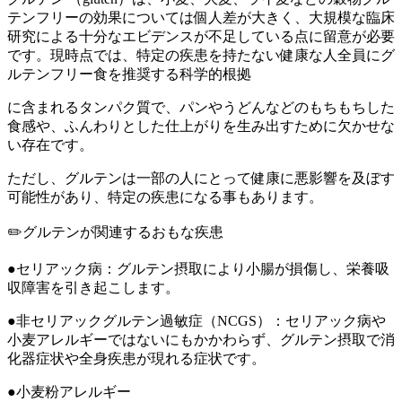
テンフリーの効果については個人差が大きく、大規模な臨床
研究による十分なエビデンスが不足している点に留意が必要
です。現時点では、特定の疾患を持たない健康な人全員にグ
ルテンフリー食を推奨する科学的根拠
に含まれるタンパク質で、パンやうどんなどのもちもちした
食感や、ふんわりとした仕上がりを生み出すために欠かせな
い存在です。
ただし、グルテンは一部の人にとって健康に悪影響を及ぼす
可能性があり、特定の疾患になる事もあります。
✏️グルテンが関連するおもな疾患
●セリアック病：グルテン摂取により小腸が損傷し、栄養吸
収障害を引き起こします。
●非セリアックグルテン過敏症（NCGS）：セリアック病や
小麦アレルギーではないにもかかわらず、グルテン摂取で消
化器症状や全身疾患が現れる症状です。
●小麦粉アレルギー