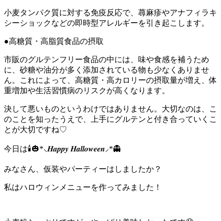
小麦タンパク質に対する免疫反応で、蕁麻疹やアナフィラキ
シーショックなどの即時型アレルギーを引き起こします。
●高糖質・高脂質食品の摂取
市販のグルテンフリー食品の中には、味や食感を補うため
に、砂糖や油分が多く添加されている物も少なくありませ
ん。これによって、高糖質・高カロリーの摂取量が増え、体
重増加や生活習慣病のリスクが高くなります。
決して悪いものというわけではありません。大切なのは、こ
のことを知ったうえで、上手にグルテンと付き合っていくこ
とが大切ですね♡
今日は🕯🎃*⸜𝑯𝒂𝒑𝒑𝒚 𝑯𝒂𝒍𝒍𝒐𝒘𝒆𝒆𝒏⸝*👻
みなさん、仮装やパーティーはしましたか？
私はハロウィンメニューを作ってみました！