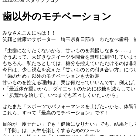
2026.01.09
スタッフブログ
歯以外のモチベーション
みなさんこんにちは！！
笑顔と健康のサポーター 埼玉県春日部市 わたなべ歯科 
「虫歯になりたくないから、甘いものを我慢しなきゃ……」
そう思って、大好きなスイーツや間食を無理に封印していま
もちろん、私たちとしては、糖分を控えていただけるのは非
今日は、少し視点を変えた「甘いものとの付き合い方」につ
「歯のため」以外のモチベーションも大歓迎！
甘いものを控える理由は、実は何だっていいんです。例えば
•「最近体が重いから、ダイエットのために砂糖を減らしてい
•「肌荒れを治して、いつまでも若々しくいたいから」
はたまた「スポーツでパフォーマンスを上げたいから、体調
これら、すべて「最高のモチベーション」です！
目的が「痩せたい」でも「健康になりたい」でも、結果とし
「予防」は、人生を楽しくするためのツール