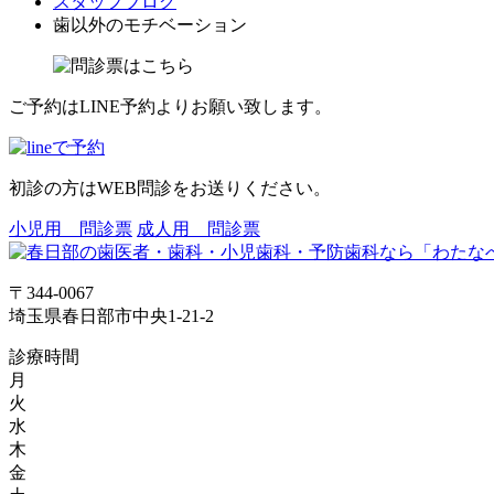
スタッフブログ
歯以外のモチベーション
ご予約はLINE予約よりお願い致します。
初診の方はWEB問診をお送りください。
小児用 問診票
成人用 問診票
〒344-0067
埼玉県春日部市中央1-21-2
診療時間
月
火
水
木
金