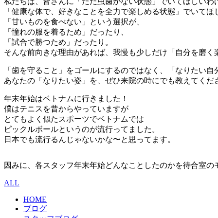
私たちは、皆さんに「ただ虫歯がない状態」でいてほしいわ
「健康な体で、好きなことを全力で楽しめる状態」でいてほ
「甘いものを食べない」という選択が、
「憧れの服を着るため」だったり、
「試合で勝つため」だったり。
そんな前向きな理由があれば、我慢も少しだけ「自分を磨く
「歯を守ること」をゴールにするのではなく、「なりたい自
あなたの「なりたい姿」を、ぜひ来院の時にでも教えてくだ
年末年始はベトナムに行きました！
僕はテニスを昔からやっていますが
とてもよく似たスポーツでベトナムでは
ピックルボールというのが流行ってました。
日本でも流行るんじゃないかな〜と思ってます。
因みに、各スタッフ年末年始どんなことしたのかを待合室の
ALL
HOME
ブログ