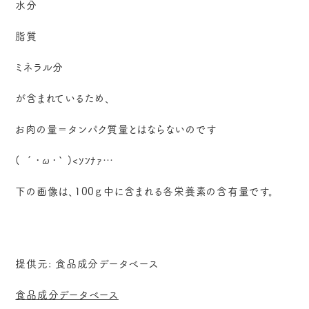
水分
脂質
ミネラル分
が含まれているため、
お肉の量＝タンパク質量とはならないのです
( ´･ω･` )<ｿﾝﾅｧ…
下の画像は、100ｇ中に含まれる各栄養素の含有量です。
提供元: 食品成分データベース
食品成分データベース