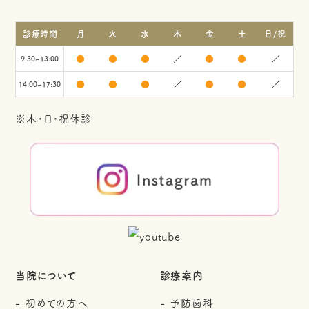
診療時間
月
火
水
木
金
土
日/祝
●
●
●
／
●
●
／
9:30~13:00
●
●
●
／
●
●
／
14:00~17:30
※木・日・祝休診
当院について
診療案内
初めての方へ
予防歯科