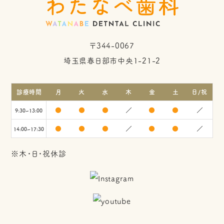
〒344-0067
埼玉県春日部市中央1-21-2
診療時間
月
火
水
木
金
土
日/祝
●
●
●
／
●
●
／
9:30~13:00
●
●
●
／
●
●
／
14:00~17:30
※木・日・祝休診