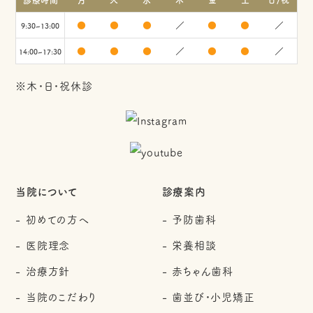
●
●
●
／
●
●
／
9:30~13:00
●
●
●
／
●
●
／
14:00~17:30
※木・日・祝休診
当院について
診療案内
初めての方へ
予防歯科
医院理念
栄養相談
治療方針
赤ちゃん歯科
当院のこだわり
歯並び・小児矯正