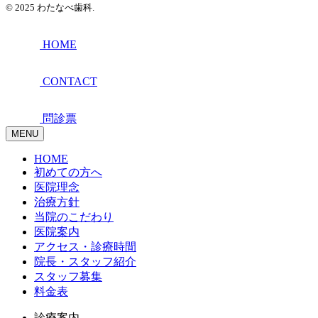
© 2025 わたなべ歯科.
HOME
CONTACT
問診票
MENU
HOME
初めての方へ
医院理念
治療方針
当院のこだわり
医院案内
アクセス・診療時間
院長・スタッフ紹介
スタッフ募集
料金表
診療案内