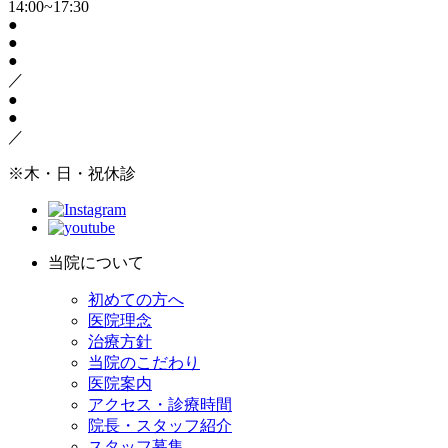
14:00~17:30
●
●
●
／
●
●
／
※木・日・祝休診
当院について
初めての方へ
医院理念
治療方針
当院のこだわり
医院案内
アクセス・診療時間
院長・スタッフ紹介
スタッフ募集