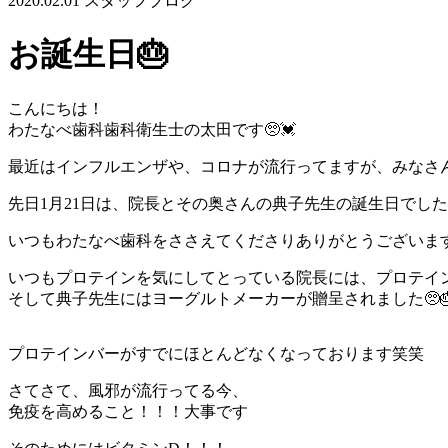
2020.02.01
スタッフブログ
お誕生日🎂
こんにちは！
わたなべ歯科歯科衛生士の太田です🥺💓
最近はインフルエンザや、コロナが流行ってますが、みなさ
先日1月21日は、院長とその奥さんの典子先生の誕生日でした
いつもわたなべ歯科をささえてくださりありがとうございます
いつもプロテインを気にしてとっている院長には、プロテイ
そして典子先生にはヨーグルトメーカーが贈呈されました🥺
プロテインバーがすでにほとんどなくなっております笑笑
さてさて、風邪が流行ってる今、
免疫を高めること！！！大事です