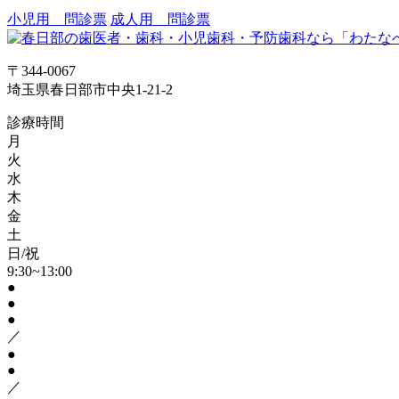
小児用 問診票
成人用 問診票
〒344-0067
埼玉県春日部市中央1-21-2
診療時間
月
火
水
木
金
土
日/祝
9:30~13:00
●
●
●
／
●
●
／