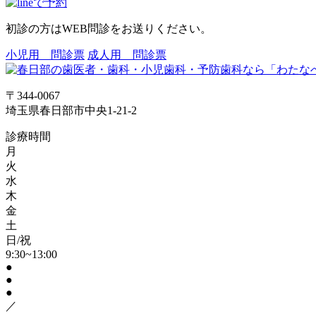
初診の方はWEB問診をお送りください。
小児用 問診票
成人用 問診票
〒344-0067
埼玉県春日部市中央1-21-2
診療時間
月
火
水
木
金
土
日/祝
9:30~13:00
●
●
●
／