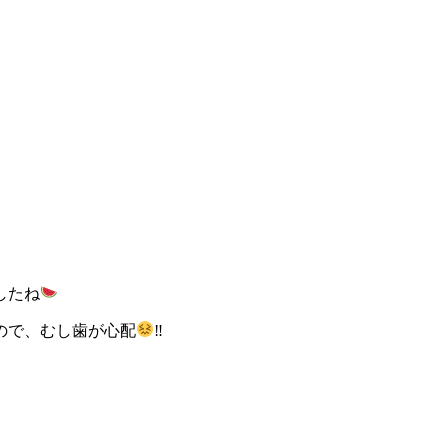
したね
ので、むし歯が心配
‼