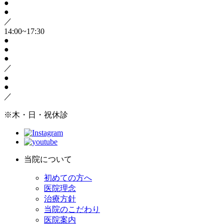
●
●
／
14:00~17:30
●
●
●
／
●
●
／
※木・日・祝休診
当院について
初めての方へ
医院理念
治療方針
当院のこだわり
医院案内