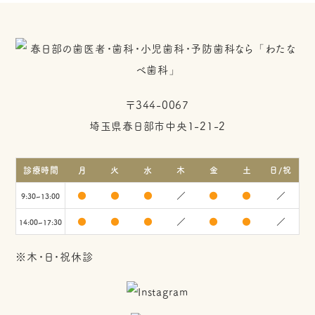
〒344-0067
埼玉県春日部市中央1-21-2
診療時間
月
火
水
木
金
土
日/祝
●
●
●
／
●
●
／
9:30~13:00
●
●
●
／
●
●
／
14:00~17:30
※木・日・祝休診