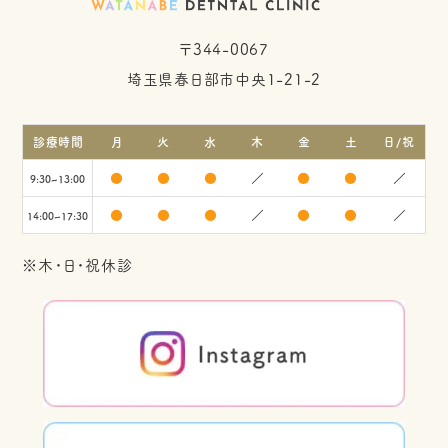
〒344-0067
埼玉県春日部市中央1-21-2
診療時間
月
火
水
木
金
土
日/祝
●
●
●
／
●
●
／
9:30~13:00
●
●
●
／
●
●
／
14:00~17:30
※木・日・祝休診