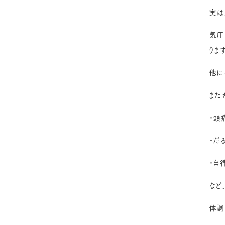
実は
気圧
りま
他に
また
・頭
・だ
・自
など
体調