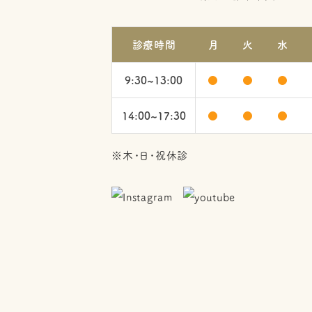
診療時間
月
火
水
9:30~13:00
●
●
●
14:00~17:30
●
●
●
※木・日・祝休診