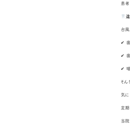
患者
違
台風
✔ 
✔ 
✔ 
そん
気に
定期
当院