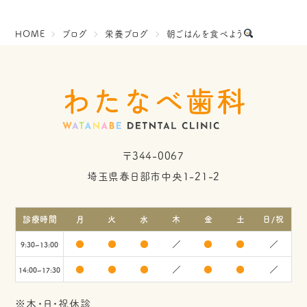
HOME
ブログ
栄養ブログ
朝ごはんを食べよう
〒344-0067
埼玉県春日部市中央1-21-2
診療時間
月
火
水
木
金
土
日/祝
●
●
●
／
●
●
／
9:30~13:00
●
●
●
／
●
●
／
14:00~17:30
※木・日・祝休診